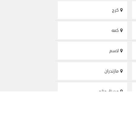
كرج
كمه
لاسم
مازندران
مدينة جناح
مشهد
معلا