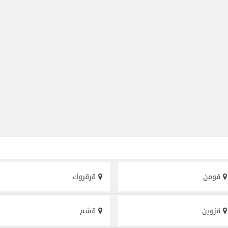
فومن
قرقروك
قزوین
قشم