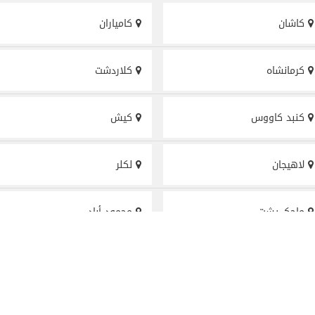
كاشان
كامياران
كرمانشاه
كلاردشت
كنبد كاووس
كيش
لاهيجان
لکلر
ماچک پشت
محمود أباد
مدينة همدان
مريوان
مصر
معشور