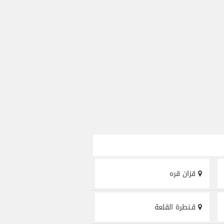
قزان قره
قـنطرة القلعة