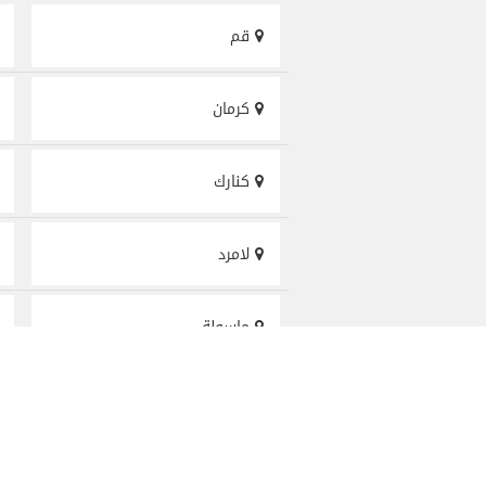
قم
كرمان
كنارك
لامرد
ماسولة
مدينة كنك
مشهد أردهال