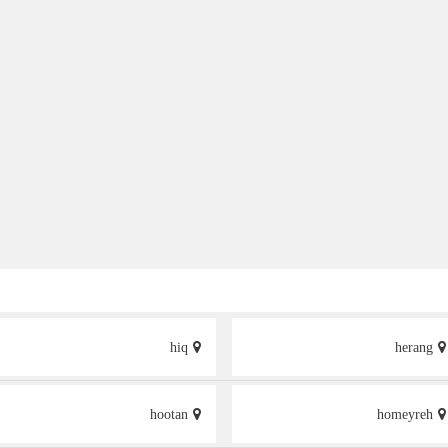
hiq
herang
hootan
homeyreh