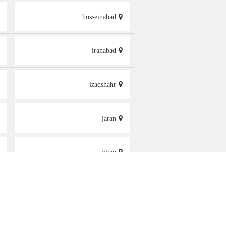
hosseinabad
iranabad
izadshahr
jaran
jijian
kalashan
karaj