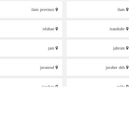
ilam province
ilam
isfahan
iranshahr
jam
jahrom
javanrud
javaher deh
jooshan
jolfa
kalus
kalmin
kavar
kashan