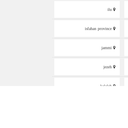
ilu
isfahan province
jammi
jezeh
kalaleh
kamaneh
kaveh industrial city