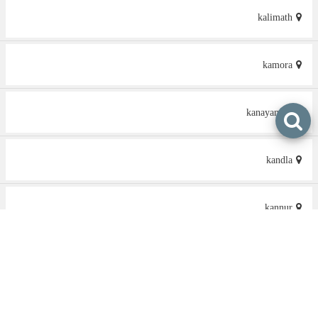
kalimath
kamora
kanayannur
kandla
kannur
kanpur
kanyakumari