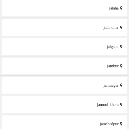
jalaha
jalandhar
jalgaon
jambur
jamnagar
jamool khera
jamshedpur