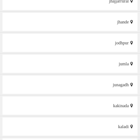
jhajjarrural
jhande
jodhpur
jumla
junagadh
kakinada
kaladi