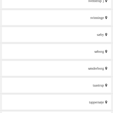
svenstrup j
svinninge
sæby
søborg
sønderborg
taastrup
tappernøje