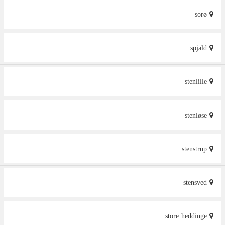
sorø
spjald
stenlille
stenløse
stenstrup
stensved
store heddinge