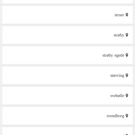
struer
strøby
strøby egede
støvring
svebølle
svendborg