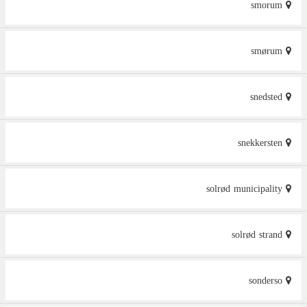
smorum
smørum
snedsted
snekkersten
solrød municipality
solrød strand
sonderso