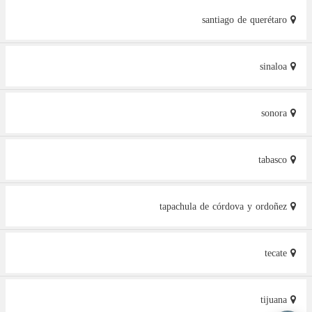
santiago de querétaro
sinaloa
sonora
tabasco
tapachula de córdova y ordoñez
tecate
tijuana