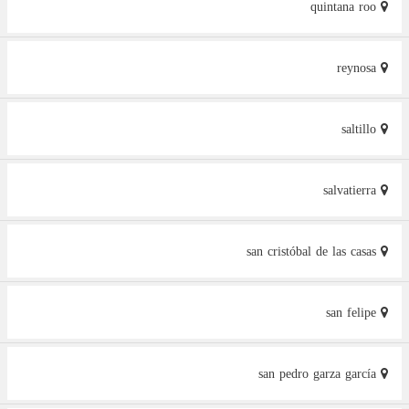
quintana roo
reynosa
saltillo
salvatierra
san cristóbal de las casas
san felipe
san pedro garza garcía