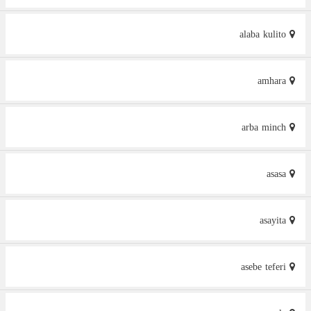
alaba kulito
amhara
arba minch
asasa
asayita
asebe teferi