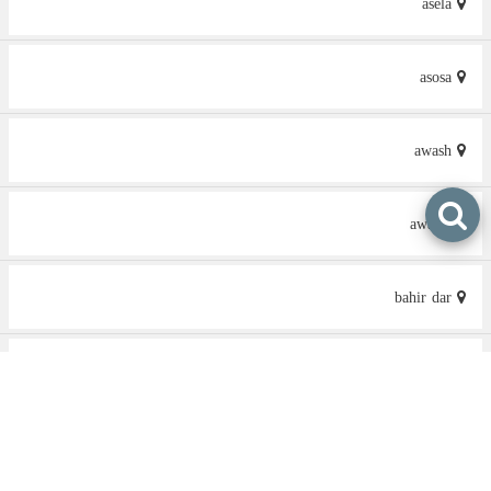
asela
asosa
awash
awassa
bahir dar
bale
bameza