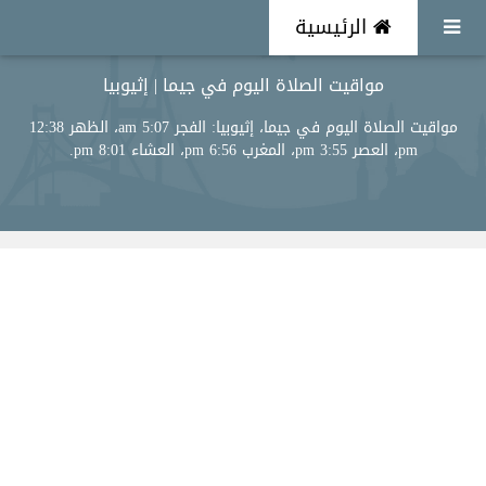
الرئيسية
مواقيت الصلاة اليوم في جيما | إثيوبيا
مواقيت الصلاة اليوم في جيما، إثيوبيا: الفجر 5:07 am، الظهر 12:38
pm، العصر 3:55 pm، المغرب 6:56 pm، العشاء 8:01 pm.