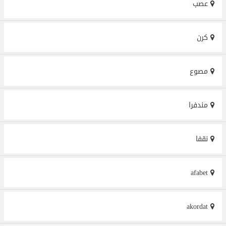
عصب
كرن
مصوع
مندفرا
نقفا
afabet
akordat