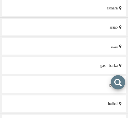
asmara
āssab
attai
gash-barka
gīnda
halhal
keren