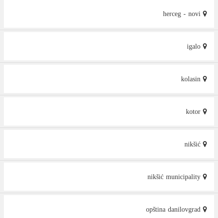
herceg - novi
igalo
kolasin
kotor
nikšić
nikšić municipality
opština danilovgrad