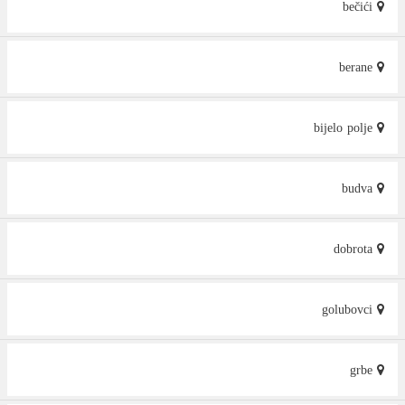
bečići
berane
bijelo polje
budva
dobrota
golubovci
grbe