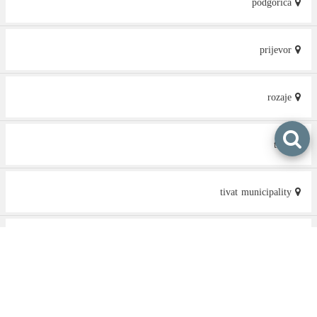
podgorica
prijevor
rozaje
tivat
tivat municipality
tuzi
tuzi municipality