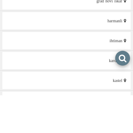
grad novi iskar
harmanli
ihtiman
kardzali
kastel
kazichene
kostinbrod