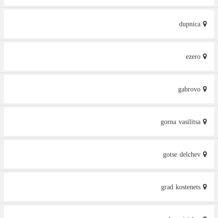
dupnica
ezero
gabrovo
gorna vasilitsa
gotse delchev
grad kostenets