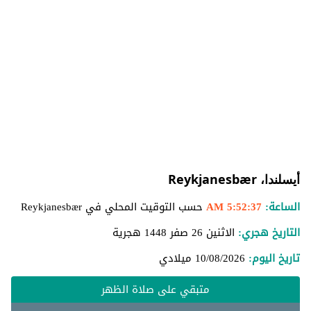
أيسلندا، Reykjanesbær
الساعة:
5:52:38 AM
حسب التوقيت المحلي في Reykjanesbær
التاريخ هجري:
الاثنين 26 صفر 1448 هجرية
تاريخ اليوم:
10/08/2026
ميلادي
متبقي على صلاة الظهر