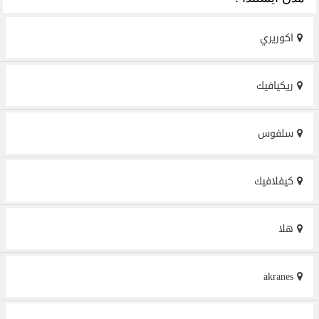
اكوريري
ريكيافيك
سلفوس
كيفلافيك
هلا
akranes