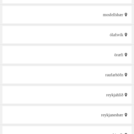
mosfellsbær
ólafsvík
öræfi
raufarhöfn
reykjahlíð
reykjanesbær