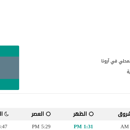
حلي في آرونا
ص
روق
الظهر
العصر
ال
:47 PM
5:29 PM
1:31 PM