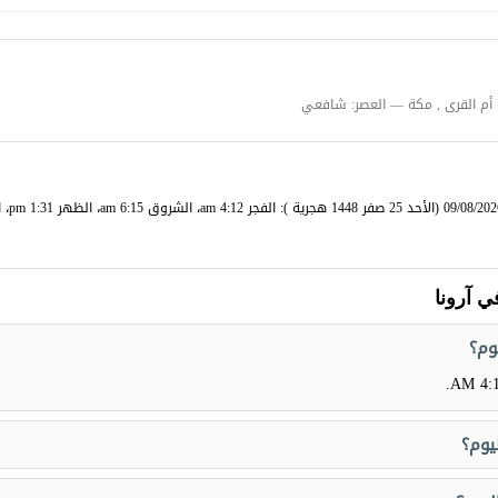
أم القرى , مكة — العصر: شافعي
ي آرونا
وم؟
.
4:12
يوم؟