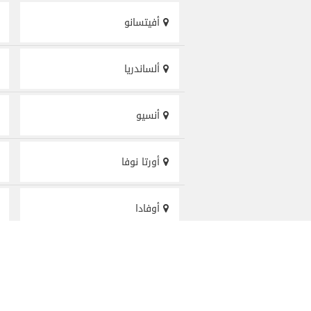
أفيتسانو
ألساندريا
أنسيو
أورتا نوفا
أوفادا
إمبيريا
اسيسي