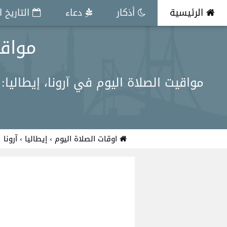
الرئيسية
أذكار
دعاء
التاريخ 
مواقي
مواقيت الصلاة اليوم في آرونا، إيطاليا: الفجر 4:12 am، الظهر 1:31 pm، العصر 5:29 pm، المغرب 8:47 pm، 
اوقات الصلاة اليوم
›
إيطاليا
›
آرونا