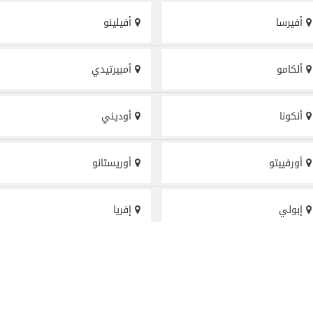
أفيرسا
أفيلينو
ألكامو
أمبيرتيدي
أنكونا
أوديني
أورفييتو
أوريستانو
إبولي
إفريا
إيمولا
إيميليا روماجنا
البندقية
الیس کستلو