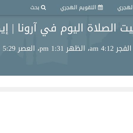
الهجري
التقويم الهجري
بحث
ت الصلاة اليوم في آرونا | إيط
العشاء 10:17 pm.