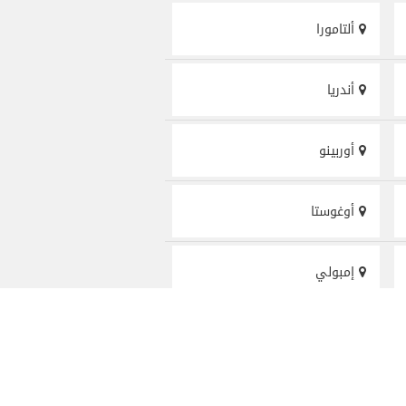
ألتامورا
أندريا
أوربينو
أوغوستا
إمبولي
استه
اماندولا