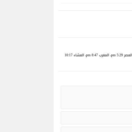
مواقيت الصلاة والأذان في آرونا، إيطاليا ليوم 09/08/2026 (الأحد 25 صفر 1448 هجرية ): الفجر 4:12 am، الشروق 6:15 am، الظهر 1:31 pm، العصر 5:29 pm، المغرب 8:47 pm، العشاء 10:17