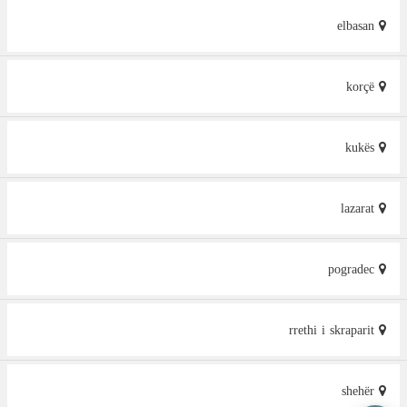
elbasan
korçë
kukës
lazarat
pogradec
rrethi i skraparit
shehër