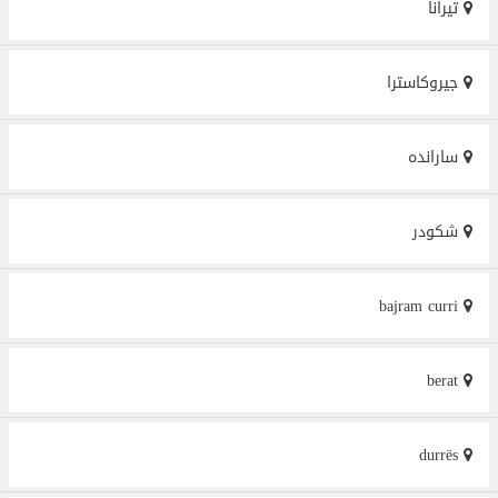
تيرانا
جيروكاسترا
سارانده
شكودر
bajram curri
berat
durrës