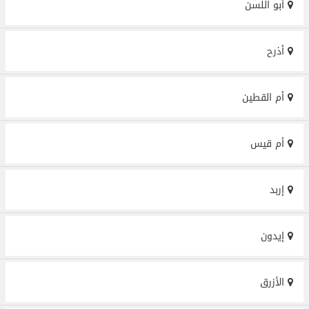
أبو اللسن
أذرح
أم القطين
أم قيس
إربد
إيدون
الأزرق