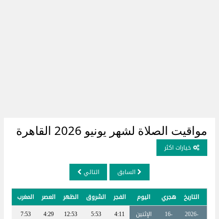
مواقيت الصلاة لشهر يونيو 2026 القاهرة
خيارات اكثر
السابق
التالي
التاريخ
هجري
اليوم
الفجر
الشروق
الظهر
العصر
المغرب
العش
2026-
16-
الإثنين
4:11
5:53
12:53
4:29
7:53
:23