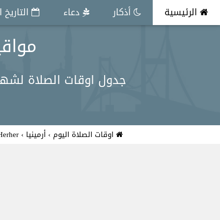
الرئيسية
أذكار
دعاء
التاريخ 
مواقيت 
جدول اوقات الصلاة لشهر مايو في Herher لكل الفروض الفجر,الظه
اوقات الصلاة اليوم
›
أرمينيا
›
Herher