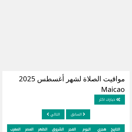
مواقيت الصلاة لشهر أغسطس 2025
Maicao
خيارات اكثر
السابق
التالي
التاريخ
هجري
اليوم
الفجر
الشروق
الظهر
العصر
المغرب
العش