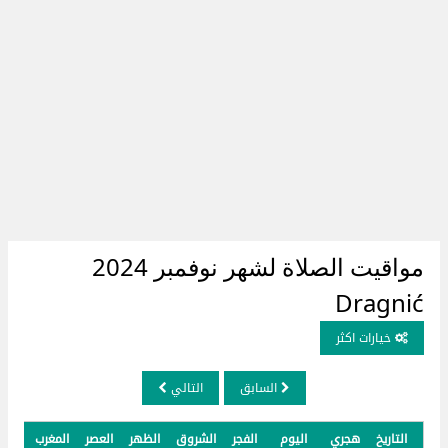
مواقيت الصلاة لشهر نوفمبر 2024
Dragnić
خيارات اكثر
السابق
التالي
التاريخ
هجري
اليوم
الفجر
الشروق
الظهر
العصر
المغرب
العش