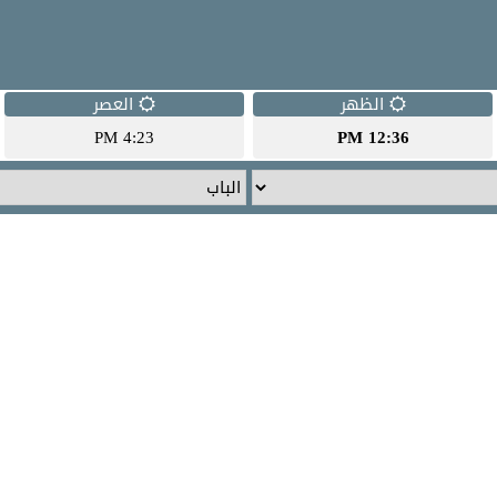
الظهر
العصر
4:23 PM
12:36 PM