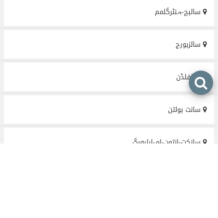
سالبچ-ہنٹرگلمم
سالزبورج
سالفلڈن
سانت بولتن
سانكت-انتون-ام-ارلبەرگ
شتاير
شواتس