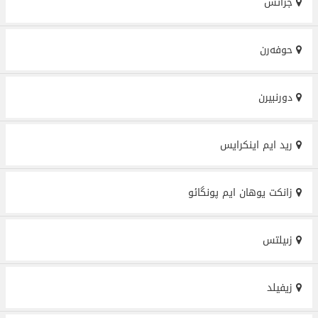
جراتس
حوفەرن
دورنبيرن
رید ایم اینکرایس
زانکت یوهان ایم پونگائو
زىيلتس
زيفيلد