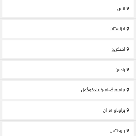
انس
ايزنستات
اکنکریچ
بادەن
برامبەرگ-ام-ۆىيلدكوگەل
براوناو آم إن
بلودنتس