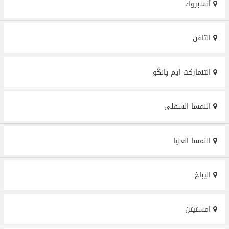
أنسبروك
التافن
التنمارکت ایم پانگو
النمسا السفلى
النمسا العليا
الپباخ
امستيتن