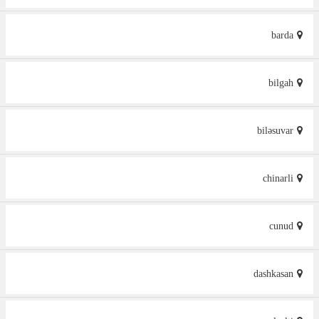
barda
bilgah
biləsuvar
chinarli
cunud
dashkasan