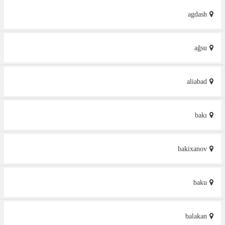
agdash
ağsu
aliabad
bakı
bakixanov
baku
balakan