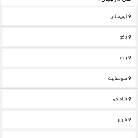
ایمیشلی
باكو
بردع
سومقاييت
شاماخي
شرور