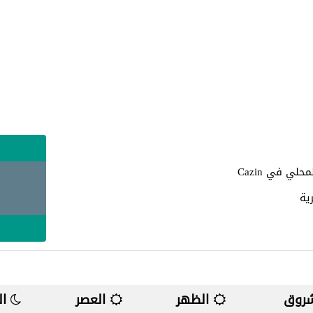
ي في Cazin
ص
روق
الظهر
العصر
ال