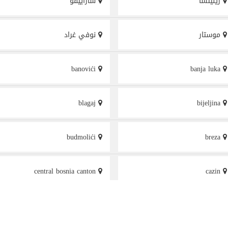
زينيتسا
ساراييفو
موستار
نوفي غراد
banovići
banja luka
blagaj
bijeljina
budmolići
breza
central bosnia canton
cazin
doboj
delijaš