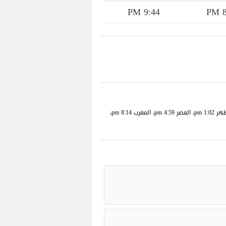
9:44 PM
8
مواقيت الصلاة والأذان في Cazin، البوسنة والهرسك ليوم 08/08/2026 (السبت 24 صفر 1448 هجرية ): الفجر 3:45 am، الشروق 5:50 am، الظهر 1:02 pm، العصر 4:59 pm، المغرب 8:14 pm،