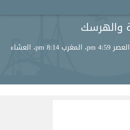
مواقيت الصلاة اليوم في Cazin، البوسنة والهرسك: الفجر 3:45 am، الظهر 1:02 pm، العصر 4:59 pm، المغرب 8:14 pm، العشاء