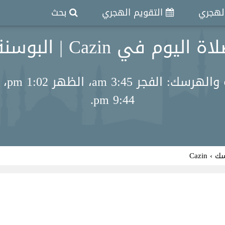
الهجري
التقويم الهجري
بحث
في Cazin | البوسنة والهرسك
9:44 pm.
سك
›
Cazin