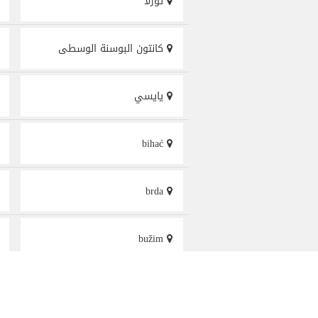
توزلا
كانتون البوسنة الوسطى
يايسي
bihać
brda
bužim
crepljani