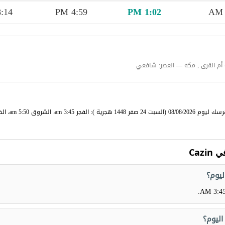
:14 PM
4:59 PM
1:02 PM
أم القرى , مكة — العصر: شافعي
Caz
.
3:45 A